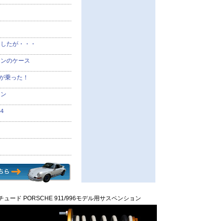
ましたが・・・
ジンのケース
ンが乗った！
ジン
４
ュード PORSCHE 911/996モデル用サスペンション