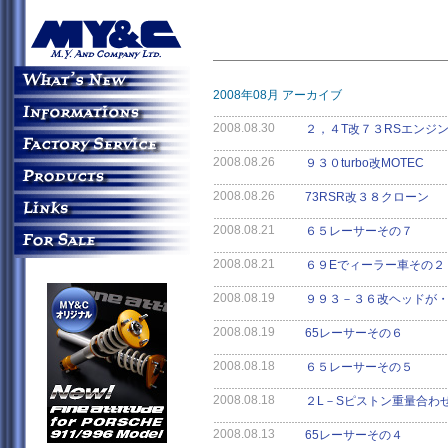
2008年08月 アーカイブ
2008.08.30
２，４T改７３RSエンジ
2008.08.26
９３０turbo改MOTEC
2008.08.26
73RSR改３８クローン
2008.08.21
６５レーサーその７
2008.08.21
６９Eでィーラー車その２
2008.08.19
９９３－３６改ヘッドが
2008.08.19
65レーサーその６
2008.08.18
６５レーサーその５
2008.08.18
２L－Sピストン重量合わ
2008.08.13
65レーサーその４