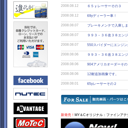
2008.08.12
６５ｙレーサーその３
2008.08.12
69yディーラー車！
2008.08.07
ブレーキメンテで入庫し
2008.08.07
９９３－３６改３８エン
2008.08.07
550スパイダーにエンジ
2008.08.06
９９３－３６改３８エン
2008.08.06
904アメリカオーダーその
2008.08.06
12耐追加画像です。
2008.08.01
65yレーサーその２
新発売！
MY＆Cオリジナル：
ファインアテチ