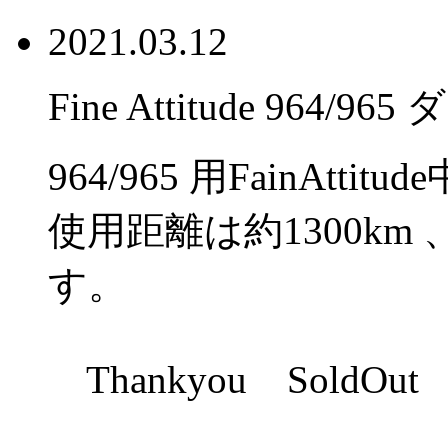
2021.03.12
Fine Attitude 96
964/965 用FainAtt
使用距離は約1300km
す。
Thankyou SoldOut