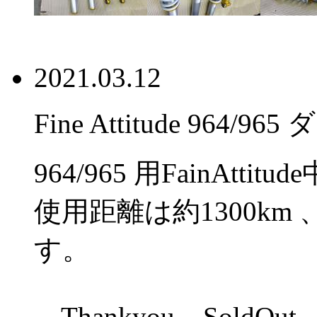
2021.03.12
Fine Attitude 96
964/965 用FainAtt
使用距離は約1300km
す。
Thankyou SoldOut