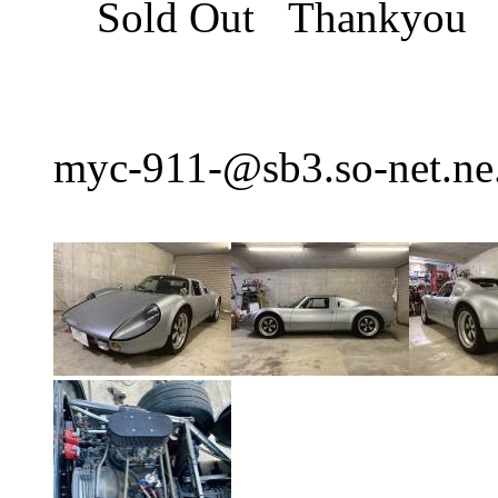
Sold Out Thankyou
myc-911-@sb3.so-net.ne