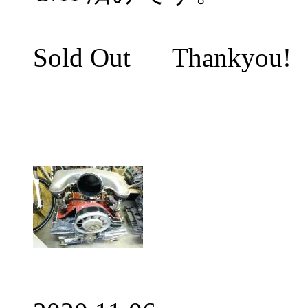
Sold Out Thankyou!