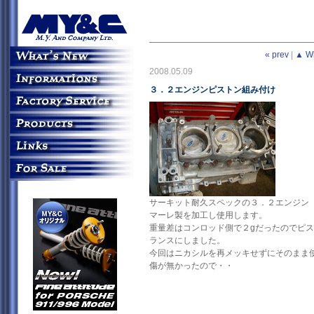
« prev
|
▲ W
2008.05.09
３．２エンジンピストン組み付け
サーキット耐久スペックの３．２エンジン
マーレ製を加工し使用します。
重量差はコンロッド側で２gだったのでピス
ランスにしました。
今回はニカシルを再メッキせずにそのまま
傷が無かったので・・