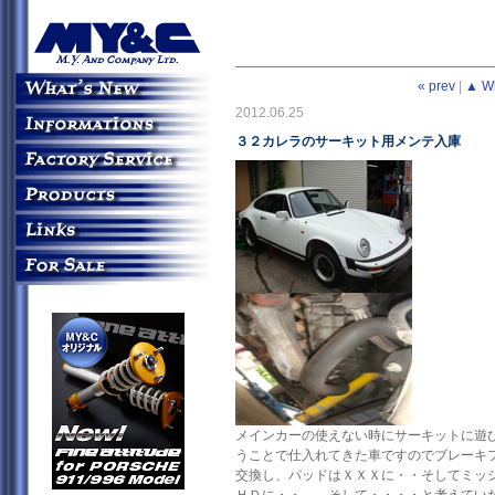
« prev
|
▲ W
2012.06.25
３２カレラのサーキット用メンテ入庫
メインカーの使えない時にサーキットに
うことで仕入れてきた車ですのでブレーキ
交換し、パッドはＸＸＸに・・そしてミッ