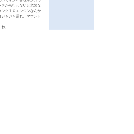
たのですがいざ現車が入っ
ンテから行わないと危険な
ンクＴＯエンジンなんか
はジャジャ漏れ。マウント
すね。