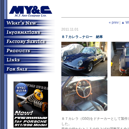
« prev
|
▲ W
2011.11.01
８７カレラ→ナロー 納車
８７カレラ（G50)をドナーカーとして製
した。