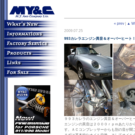
« prev
|
▲ W
2009.07.25
993カレラエンジン異音＆オーバーヒート
９９３カレラのエンジン異音＆オーバーヒ
エンジンの異音は２０００ｒｐｍあたりか
す。ＡＣコンプレッサーからも別の音が聞