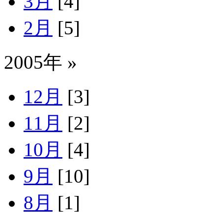
3月
[4]
2月
[5]
2005年 »
12月
[3]
11月
[2]
10月
[4]
9月
[10]
8月
[1]