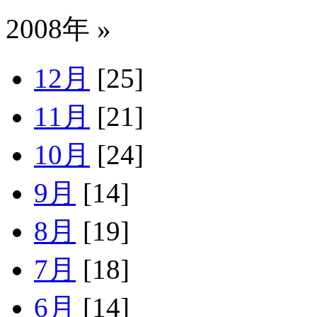
2008年 »
12月
[25]
11月
[21]
10月
[24]
9月
[14]
8月
[19]
7月
[18]
6月
[14]