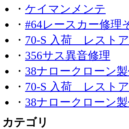
・
ケイマンメンテ
・
#64レースカー修理
・
70-S 入荷 レスト
・
356サス異音修理
・
38ナロークローン製
・
70-S 入荷 レスト
・
38ナロークローン製
カテゴリ