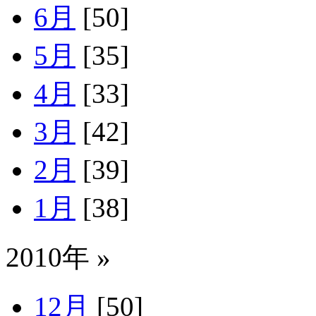
6月
[50]
5月
[35]
4月
[33]
3月
[42]
2月
[39]
1月
[38]
2010年 »
12月
[50]