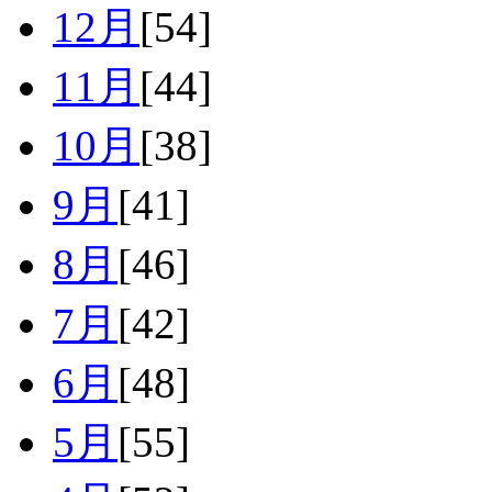
12月
[54]
11月
[44]
10月
[38]
9月
[41]
8月
[46]
7月
[42]
6月
[48]
5月
[55]