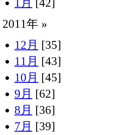
1月
[42]
2011年 »
12月
[35]
11月
[43]
10月
[45]
9月
[62]
8月
[36]
7月
[39]