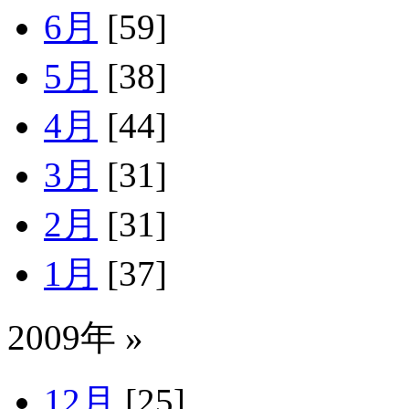
6月
[59]
5月
[38]
4月
[44]
3月
[31]
2月
[31]
1月
[37]
2009年 »
12月
[25]