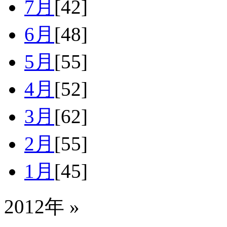
7月
[42]
6月
[48]
5月
[55]
4月
[52]
3月
[62]
2月
[55]
1月
[45]
2012年 »