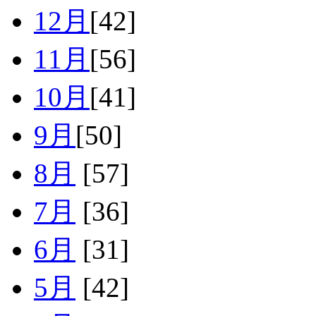
12月
[42]
11月
[56]
10月
[41]
9月
[50]
8月
[57]
7月
[36]
6月
[31]
5月
[42]