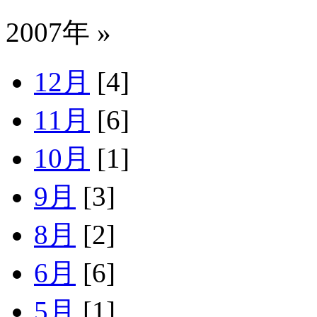
2007年 »
12月
[4]
11月
[6]
10月
[1]
9月
[3]
8月
[2]
6月
[6]
5月
[1]