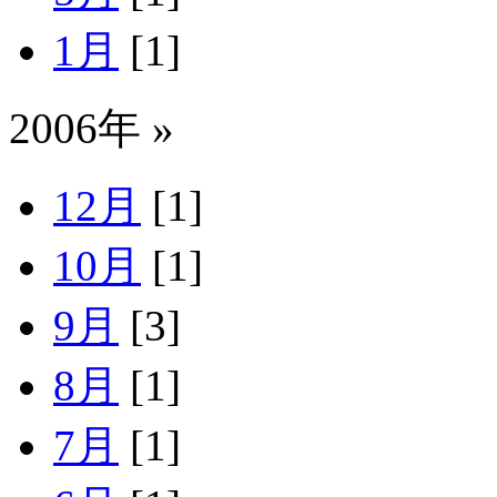
1月
[1]
2006年 »
12月
[1]
10月
[1]
9月
[3]
8月
[1]
7月
[1]