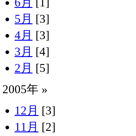
6月
[1]
5月
[3]
4月
[3]
3月
[4]
2月
[5]
2005年 »
12月
[3]
11月
[2]