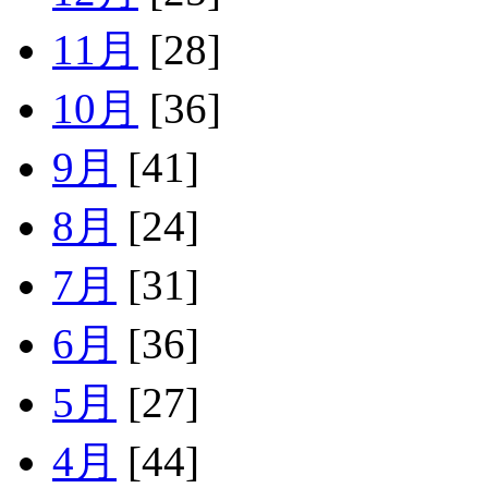
11月
[28]
10月
[36]
9月
[41]
8月
[24]
7月
[31]
6月
[36]
5月
[27]
4月
[44]