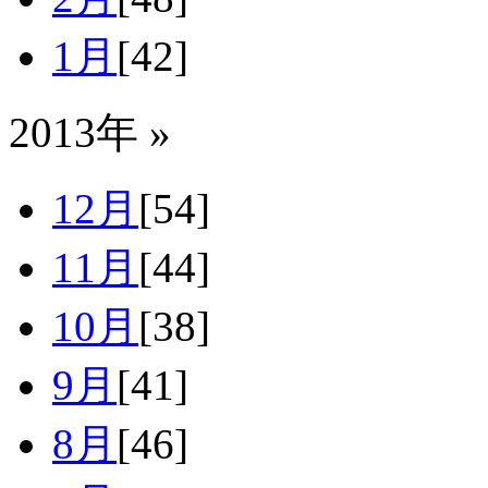
1月
[42]
2013年 »
12月
[54]
11月
[44]
10月
[38]
9月
[41]
8月
[46]