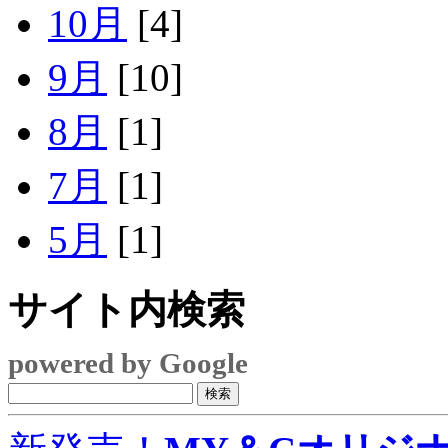
10月
[4]
9月
[10]
8月
[1]
7月
[1]
5月
[1]
サイト内検索
powered by Google