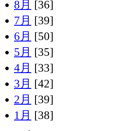
8月
[36]
7月
[39]
6月
[50]
5月
[35]
4月
[33]
3月
[42]
2月
[39]
1月
[38]