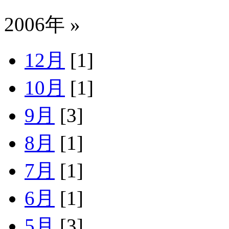
2006年 »
12月
[1]
10月
[1]
9月
[3]
8月
[1]
7月
[1]
6月
[1]
5月
[3]