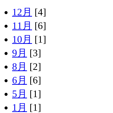
12月
[4]
11月
[6]
10月
[1]
9月
[3]
8月
[2]
6月
[6]
5月
[1]
1月
[1]