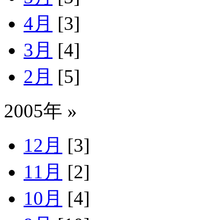
4月
[3]
3月
[4]
2月
[5]
2005年 »
12月
[3]
11月
[2]
10月
[4]