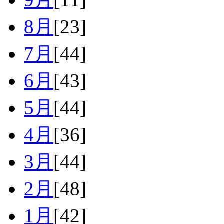
8月
[23]
7月
[44]
6月
[43]
5月
[44]
4月
[36]
3月
[44]
2月
[48]
1月
[42]