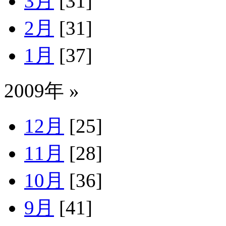
3月
[31]
2月
[31]
1月
[37]
2009年 »
12月
[25]
11月
[28]
10月
[36]
9月
[41]