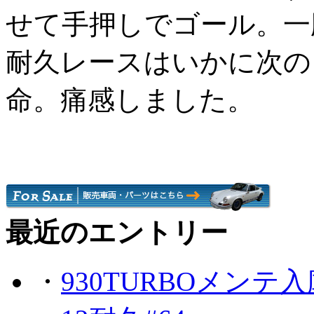
せて手押しでゴール。一
耐久レースはいかに次の
命。痛感しました。
最近のエントリー
・
930TURBOメンテ