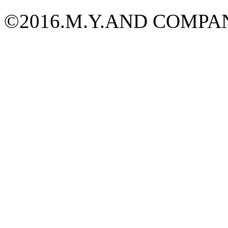
©2016.M.Y.AND COMPANY L