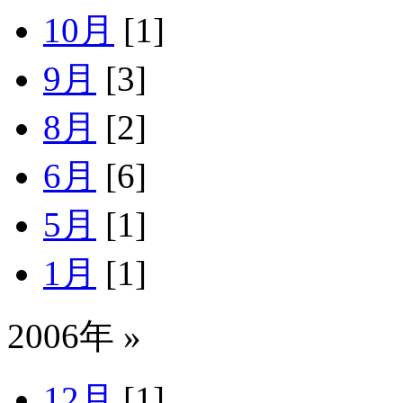
10月
[1]
9月
[3]
8月
[2]
6月
[6]
5月
[1]
1月
[1]
2006年 »
12月
[1]