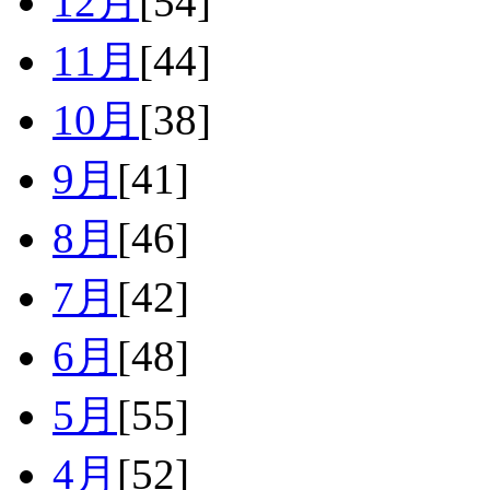
12月
[54]
11月
[44]
10月
[38]
9月
[41]
8月
[46]
7月
[42]
6月
[48]
5月
[55]
4月
[52]