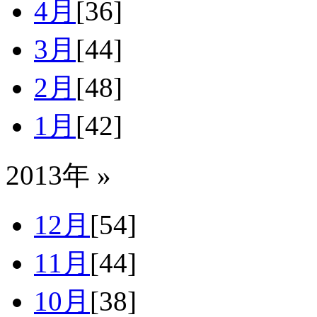
4月
[36]
3月
[44]
2月
[48]
1月
[42]
2013年 »
12月
[54]
11月
[44]
10月
[38]