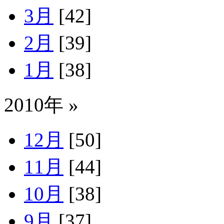
3月
[42]
2月
[39]
1月
[38]
2010年 »
12月
[50]
11月
[44]
10月
[38]
9月
[37]