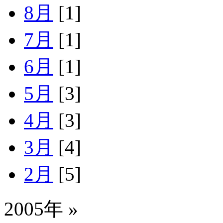
8月
[1]
7月
[1]
6月
[1]
5月
[3]
4月
[3]
3月
[4]
2月
[5]
2005年 »