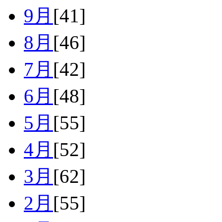
9月
[41]
8月
[46]
7月
[42]
6月
[48]
5月
[55]
4月
[52]
3月
[62]
2月
[55]