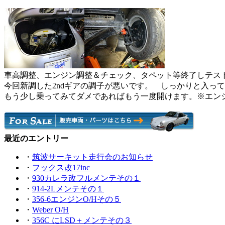
車高調整、エンジン調整＆チェック、タペット等終了しテス
今回新調した2ndギアの調子が悪いです。 しっかりと入っ
もう少し乗ってみてダメであればもう一度開けます。※エン
最近のエントリー
・
筑波サーキット走行会のお知らせ
・
フックス改17inc
・
930カレラ改フルメンテその１
・
914-2Lメンテその１
・
356-6エンジンO/Hその５
・
Weber O/H
・
356C にLSD＋メンテその３