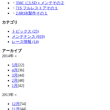
・
356C にLSD＋メンテその２
・
71S フルレストアその１
・
2.8RSR製作その１
カテゴリ
トピックス (25)
メンテナンス (919)
レース情報 (14)
アーカイブ
2014年 »
5月
[22]
4月
[36]
3月
[44]
2月
[48]
1月
[42]
2013年 »
12月
[54]
11月
[44]