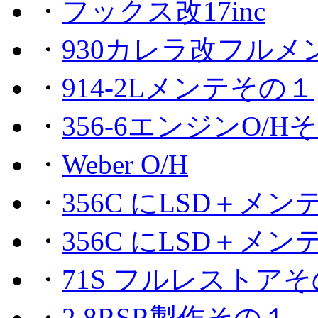
・
フックス改17inc
・
930カレラ改フルメ
・
914-2Lメンテその１
・
356-6エンジンO/H
・
Weber O/H
・
356C にLSD＋メ
・
356C にLSD＋メ
・
71S フルレストア
・
2.8RSR製作その１