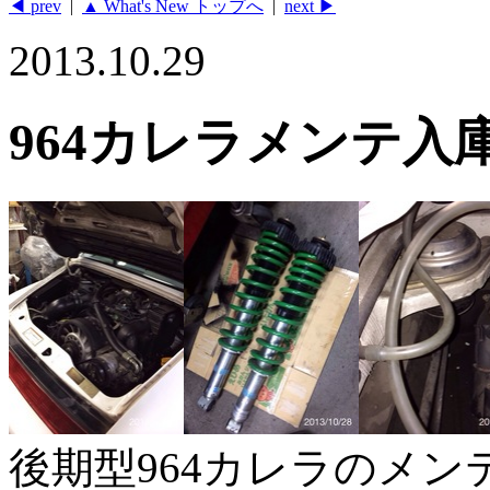
◀ prev
|
▲ What's New トップへ
|
next ▶
2013.10.29
964カレラメンテ入
後期型964カレラのメン