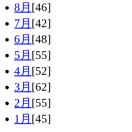
8月
[46]
7月
[42]
6月
[48]
5月
[55]
4月
[52]
3月
[62]
2月
[55]
1月
[45]