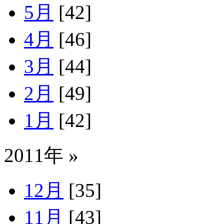
5月
[42]
4月
[46]
3月
[44]
2月
[49]
1月
[42]
2011年 »
12月
[35]
11月
[43]