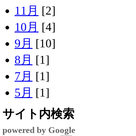
11月
[2]
10月
[4]
9月
[10]
8月
[1]
7月
[1]
5月
[1]
サイト内検索
powered by Google