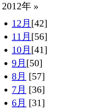
2012年 »
12月
[42]
11月
[56]
10月
[41]
9月
[50]
8月
[57]
7月
[36]
6月
[31]