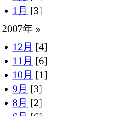
1月
[3]
2007年 »
12月
[4]
11月
[6]
10月
[1]
9月
[3]
8月
[2]