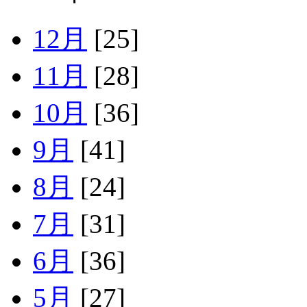
12月
[25]
11月
[28]
10月
[36]
9月
[41]
8月
[24]
7月
[31]
6月
[36]
5月
[27]