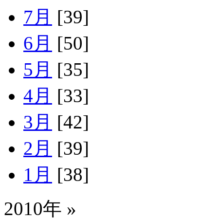
7月
[39]
6月
[50]
5月
[35]
4月
[33]
3月
[42]
2月
[39]
1月
[38]
2010年 »