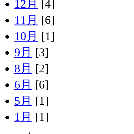
12月
[4]
11月
[6]
10月
[1]
9月
[3]
8月
[2]
6月
[6]
5月
[1]
1月
[1]