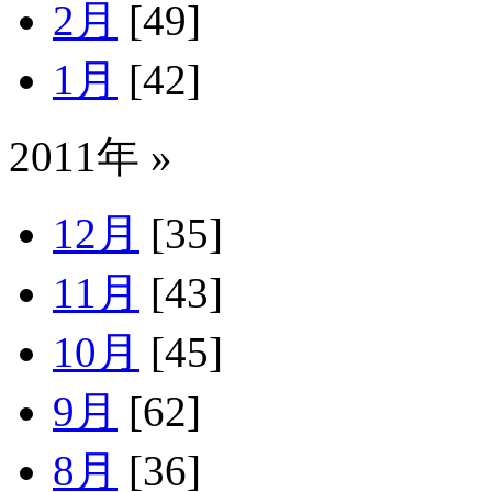
2月
[49]
1月
[42]
2011年 »
12月
[35]
11月
[43]
10月
[45]
9月
[62]
8月
[36]