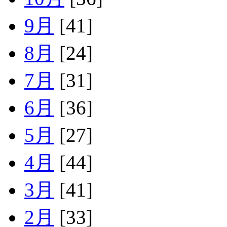
9月
[41]
8月
[24]
7月
[31]
6月
[36]
5月
[27]
4月
[44]
3月
[41]
2月
[33]