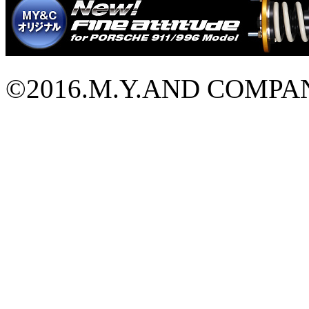
©2016.M.Y.AND COMPANY L