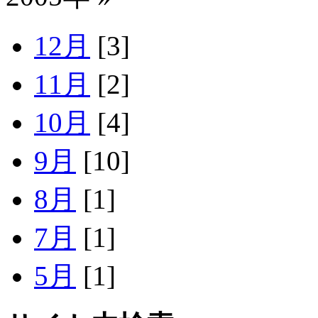
12月
[3]
11月
[2]
10月
[4]
9月
[10]
8月
[1]
7月
[1]
5月
[1]