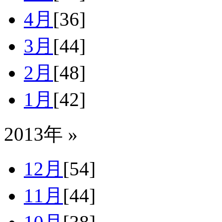
4月
[36]
3月
[44]
2月
[48]
1月
[42]
2013年 »
12月
[54]
11月
[44]