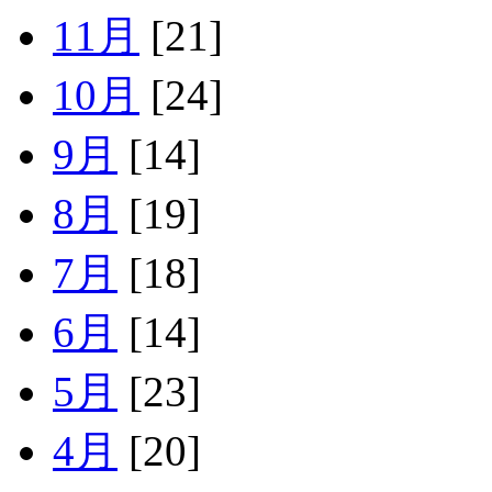
11月
[21]
10月
[24]
9月
[14]
8月
[19]
7月
[18]
6月
[14]
5月
[23]
4月
[20]