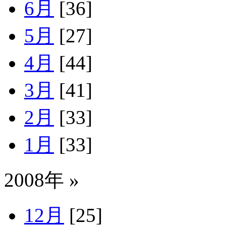
6月
[36]
5月
[27]
4月
[44]
3月
[41]
2月
[33]
1月
[33]
2008年 »
12月
[25]