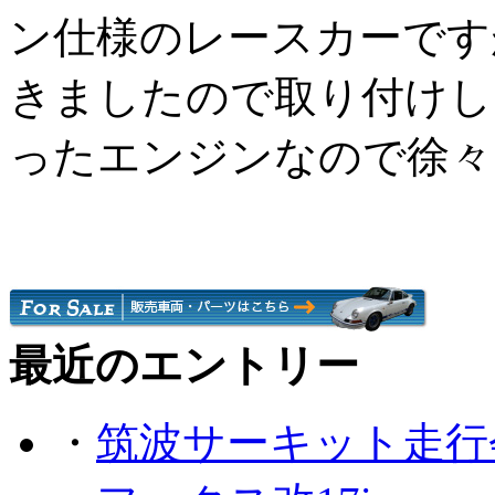
ン仕様のレースカーですが
きましたので取り付けし
ったエンジンなので徐々
最近のエントリー
・
筑波サーキット走行