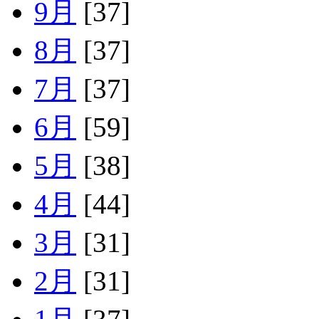
9月
[37]
8月
[37]
7月
[37]
6月
[59]
5月
[38]
4月
[44]
3月
[31]
2月
[31]