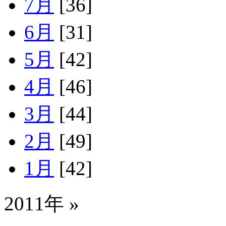
7月
[36]
6月
[31]
5月
[42]
4月
[46]
3月
[44]
2月
[49]
1月
[42]
2011年 »