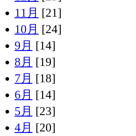
11月
[21]
10月
[24]
9月
[14]
8月
[19]
7月
[18]
6月
[14]
5月
[23]
4月
[20]