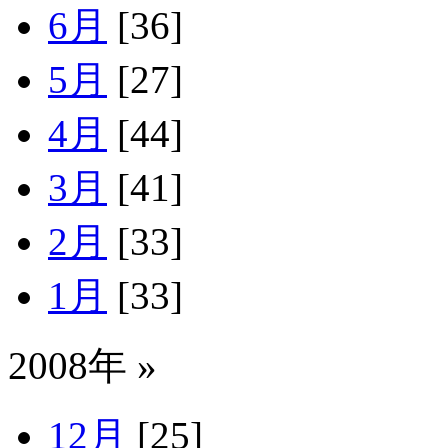
6月
[36]
5月
[27]
4月
[44]
3月
[41]
2月
[33]
1月
[33]
2008年 »
12月
[25]