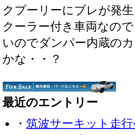
クプーリーにブレが発生
クーラー付き車両なので
いのでダンパー内蔵のカ
かな・・？
最近のエントリー
・
筑波サーキット走行