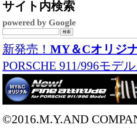
サイト内検索
powered by Google
新発売！
MY＆Cオリジ
PORSCHE 911/996
©2016.M.Y.AND COMPANY L