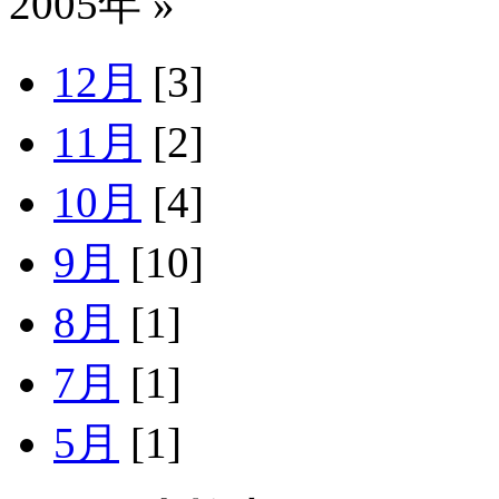
2005年 »
12月
[3]
11月
[2]
10月
[4]
9月
[10]
8月
[1]
7月
[1]
5月
[1]