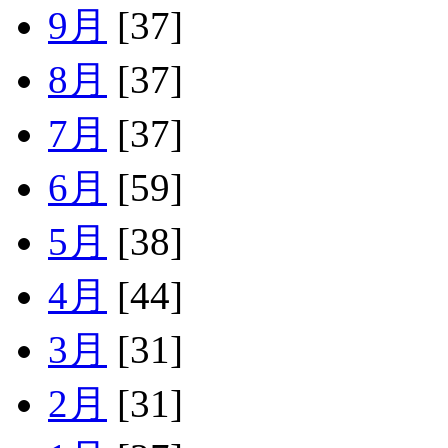
9月
[37]
8月
[37]
7月
[37]
6月
[59]
5月
[38]
4月
[44]
3月
[31]
2月
[31]