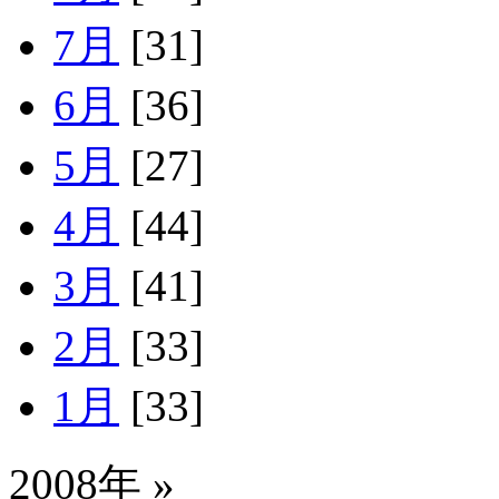
7月
[31]
6月
[36]
5月
[27]
4月
[44]
3月
[41]
2月
[33]
1月
[33]
2008年 »