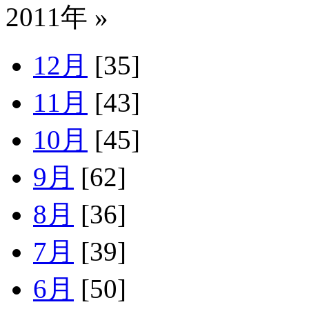
2011年 »
12月
[35]
11月
[43]
10月
[45]
9月
[62]
8月
[36]
7月
[39]
6月
[50]