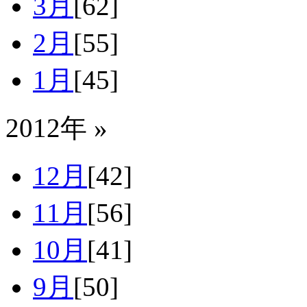
3月
[62]
2月
[55]
1月
[45]
2012年 »
12月
[42]
11月
[56]
10月
[41]
9月
[50]