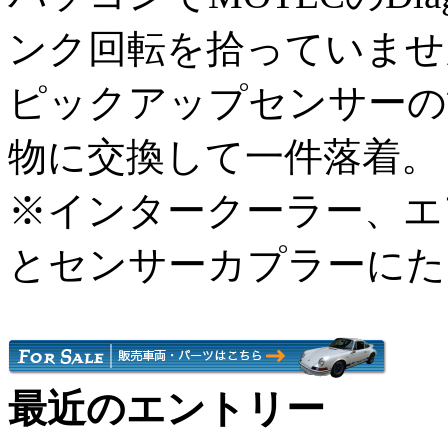
ンク回転を拾っていませ
ピックアップセンサー
物に交換して一件落着。
※インタークーラー、エ
とセンサーカプラーにた
最近のエントリー