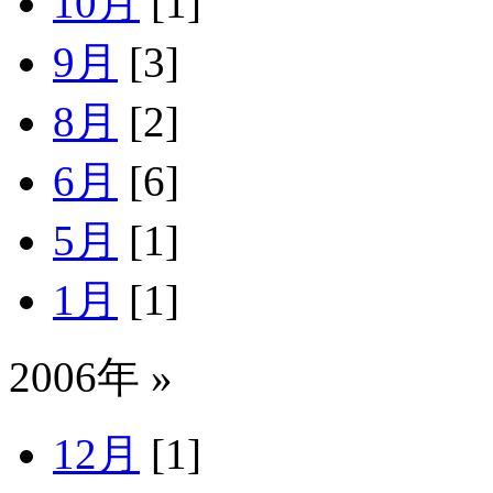
10月
[1]
9月
[3]
8月
[2]
6月
[6]
5月
[1]
1月
[1]
2006年 »
12月
[1]