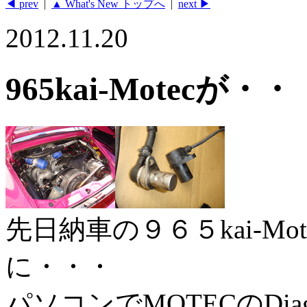
◀ prev
|
▲ What's New トップへ
|
next ▶
2012.11.20
965kai-Motecが・・
先日納車の９６５kai-M
に・・・
パソコンでMOTECのD