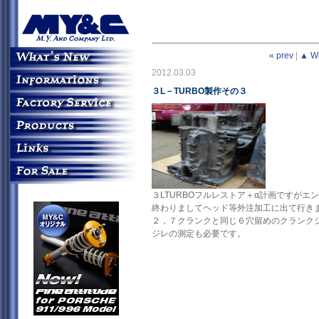
« prev
|
▲ W
2012.03.03
３L－TURBO製作その３
３LTURBOフルレストア＋α計画ですがエ
終わりましてヘッド等外注加工に出て行き
２，７クランクと同じ６穴留めのクランク
ジレの測定も必要です。